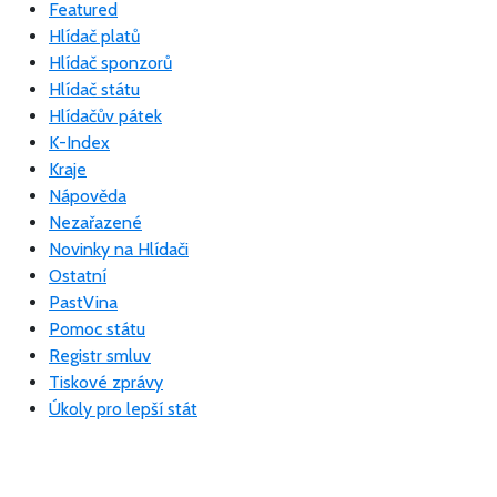
Featured
Hlídač platů
Hlídač sponzorů
Hlídač státu
Hlídačův pátek
K-Index
Kraje
Nápověda
Nezařazené
Novinky na Hlídači
Ostatní
PastVina
Pomoc státu
Registr smluv
Tiskové zprávy
Úkoly pro lepší stát