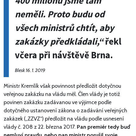
400 milionů jsme tam
neměli. Proto budu od
všech ministrů chtít, aby
zakázky předkládali,“
řekl
včera při návštěvě Brna.
Blesk 16. 1. 2019
Ministr Kremlík však povinnost předložit dotyčnou
veřejnou zakázku na vládu měl. Člen vlády je totiž
povinen zakázku zadávanou ve výjimce podle
dotyčného ustanovení zákona o zadávání veřejných
zakázek („ZZVZ“) předložit na vládu podle usnesení
vlády č. 208 z 22. března 2017.
Pan premiér tedy buď
nemluví pravdu, nebo pan ministr porušil svoje