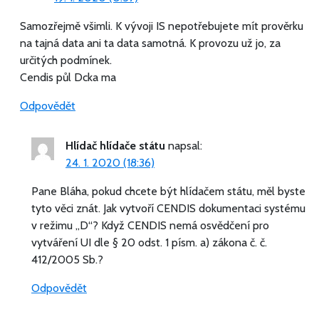
Samozřejmě všimli. K vývoji IS nepotřebujete mít prověrku
na tajná data ani ta data samotná. K provozu už jo, za
určitých podmínek.
Cendis půl Dcka ma
Odpovědět
Hlídač hlídače státu
napsal:
24. 1. 2020 (18:36)
Pane Bláha, pokud chcete být hlídačem státu, měl byste
tyto věci znát. Jak vytvoří CENDIS dokumentaci systému
v režimu „D“? Když CENDIS nemá osvědčení pro
vytváření UI dle § 20 odst. 1 písm. a) zákona č. č.
412/2005 Sb.?
Odpovědět