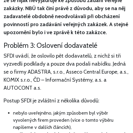
že se nijak nevyjadřuje ke způsobu zadání veřejné
zakázky. NBÚ tak činí právě z důvodu, aby se na něj
zadavatelé obdobně neodvolávali při obcházení
povinností pro zadávání veřejných zakázek. A stejné
upozornění bylo i ve zprávě k této zakázce.
Problém 3: Oslovení dodavatelé
SFDI uvádí, že oslovilo pět dodavatelů, z nichž si tři
vyzvedli podklady a pouze dva podali nabídku. Jedná
se o firmy ADASTRA, s.r.o., Asseco Central Europe, a.s.,
KOMIX s.r.o., ČD – Informační Systémy, a.s. a
AUTOCONT a.s.
Postup SFDI je zvláštní z několika důvodů:
nebylo uveřejněno, jakým způsobem byl výběr
vyvolených firem proveden (více o tomto výběru
napíšeme v dalších článcích),