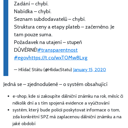
Zadání – chybí.
Nabídka – chybí.
Seznam subdodavatelů – chybí.
Struktura ceny a etapy plateb – začerněno. Je
tam pouze suma.
Požadavek na utajení – stupeň
DŮVĚRNÉ!
#transparentnost
#egov
https://t.co/wxTOMw8Lxg
— Hlídač Státu (@HlidacStatu)
January 15, 2020
Jedná se – zjednodušeně – o systém obsahující
e-shop, kde si zakoupíte dálniční známku na rok, měsíc či
několik dní a s tím spojená evidence a vyúčtování
systém, který bude policii poskytovat informace o tom,
zda konkrétní SPZ má zaplacenou dálniční známku a na
jaké období