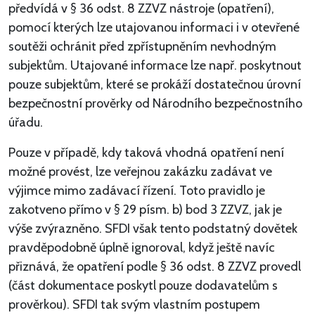
předvídá v § 36 odst. 8 ZZVZ nástroje (opatření),
pomocí kterých lze utajovanou informaci i v otevřené
soutěži ochránit před zpřístupněním nevhodným
subjektům. Utajované informace lze např. poskytnout
pouze subjektům, které se prokáží dostatečnou úrovní
bezpečnostní prověrky od Národního bezpečnostního
úřadu.
Pouze v případě, kdy taková vhodná opatření není
možné provést, lze veřejnou zakázku zadávat ve
výjimce mimo zadávací řízení. Toto pravidlo je
zakotveno přímo v § 29 písm. b) bod 3 ZZVZ, jak je
výše zvýrazněno. SFDI však tento podstatný dovětek
pravděpodobně úplně ignoroval, když ještě navíc
přiznává, že opatření podle § 36 odst. 8 ZZVZ provedl
(část dokumentace poskytl pouze dodavatelům s
prověrkou). SFDI tak svým vlastním postupem