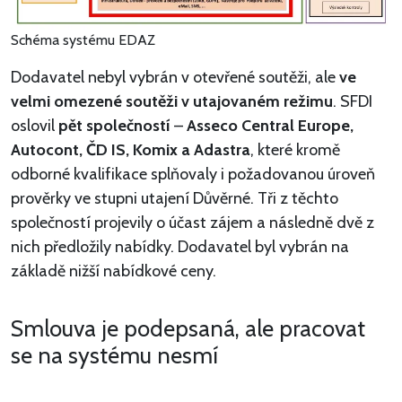
Schéma systému EDAZ
Dodavatel nebyl vybrán v otevřené soutěži, ale
ve
velmi omezené soutěži v utajovaném režimu
. SFDI
oslovil
pět společností
–
Asseco Central Europe,
Autocont, ČD IS, Komix a Adastra
, které kromě
odborné kvalifikace splňovaly i požadovanou úroveň
prověrky ve stupni utajení Důvěrné. Tři z těchto
společností projevily o účast zájem a následně dvě z
nich předložily nabídky. Dodavatel byl vybrán na
základě nižší nabídkové ceny.
Smlouva je podepsaná, ale pracovat
se na systému nesmí