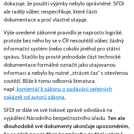
dokazuje, že použití výjimky nebylo oprávněné. SFDI
ale raději vůbec nespecifikuje, které části
dokumentace a proč vlastně utajuje.
Výše uvedené zákonné pravidlo je naprosto logické,
protože bez něho by se v ČR nesoutěžil vůbec žádný
informační systém (nebo cokoliv jiného) pro státní
správu. Stačilo by prostě jednoduše část technické
dokumentace formálně označit jako utajovanou
informaci a nebylo by nutné „ztrácet čas“ s otevřenou
soutěží. Blíže k tomu odborná literatura
např.
komentář k zákonu o zadávání veřejných
zakázek od autorů zákona.
SFDI se dále ve své tiskové zprávě odvolává na
vyjádření Národního bezpečnostního úřadu.
Ten ale
dlouhodobě své dokumenty ukončuje upozorněním,