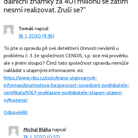
dálniční známky za 401 miliónu se zatím
nesmí realizovat. Zruší se?
”
Tomáš
napsal:
18. 1. 2020 (9:36)
To jste si opravdu při své detektivní činnosti nevšimli u
problému č. 3, že společnost CENDIS, s.p. sice má prověrku,
ale v jiném sloupci? Čímž tato společnost opravdu nemůže
nakládat s utajenými informacemi. viz:
https://www.nbu.cz/cs/ochrana-utajovanych-
informaci/prumyslova-bezpecnost-osvedceni-podnikatele-
certifikaty/1067-prohlaseni-podnikatele-stupen-utajeni-
vyhrazene/
Odpovědět
Michal Bláha
napsal:
19. 1. 2020 (0:57)