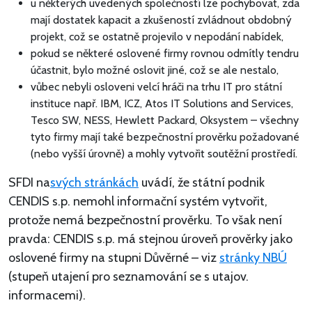
u některých uvedených společností lze pochybovat, zda
mají dostatek kapacit a zkušeností zvládnout obdobný
projekt, což se ostatně projevilo v nepodání nabídek,
pokud se některé oslovené firmy rovnou odmítly tendru
účastnit, bylo možné oslovit jiné, což se ale nestalo,
vůbec nebyli osloveni velcí hráči na trhu IT pro státní
instituce např. IBM, ICZ, Atos IT Solutions and Services,
Tesco SW, NESS, Hewlett Packard, Oksystem – všechny
tyto firmy mají také bezpečnostní prověrku požadované
(nebo vyšší úrovně) a mohly vytvořit soutěžní prostředí.
SFDI na
svých stránkách
uvádí, že státní podnik
CENDIS s.p. nemohl informační systém vytvořit,
protože nemá bezpečnostní prověrku. To však není
pravda: CENDIS s.p. má stejnou úroveň prověrky jako
oslovené firmy na stupni Důvěrné – viz
stránky NBÚ
(stupeň utajení pro seznamování se s utajov.
informacemi).