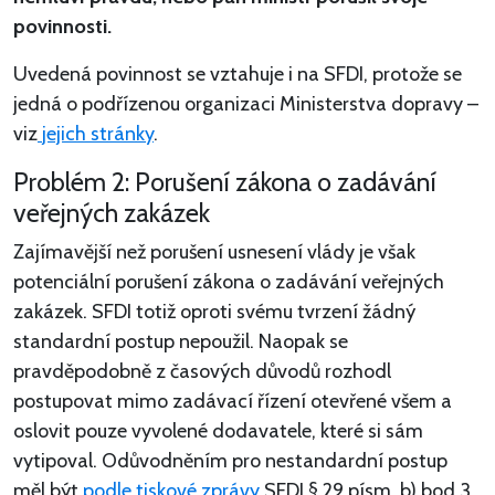
povinnosti.
Uvedená povinnost se vztahuje i na SFDI, protože se
jedná o podřízenou organizaci Ministerstva dopravy –
viz
jejich stránky
.
Problém 2: Porušení zákona o zadávání
veřejných zakázek
Zajímavější než porušení usnesení vlády je však
potenciální porušení zákona o zadávání veřejných
zakázek. SFDI totiž oproti svému tvrzení žádný
standardní postup nepoužil. Naopak se
pravděpodobně z časových důvodů rozhodl
postupovat mimo zadávací řízení otevřené všem a
oslovit pouze vyvolené dodavatele, které si sám
vytipoval. Odůvodněním pro nestandardní postup
měl být
podle tiskové zprávy
SFDI § 29 písm. b) bod 3