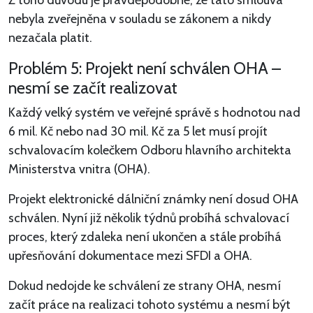
Z toho důvodu je pravděpodobné, že tato smlouva
nebyla zveřejněna v souladu se zákonem a nikdy
nezačala platit.
Problém 5: Projekt není schválen OHA –
nesmí se začít realizovat
Každý velký systém ve veřejné správě s hodnotou nad
6 mil. Kč nebo nad 30 mil. Kč za 5 let musí projít
schvalovacím kolečkem Odboru hlavního architekta
Ministerstva vnitra (OHA).
Projekt elektronické dálniční známky není dosud OHA
schválen. Nyní již několik týdnů probíhá schvalovací
proces, který zdaleka není ukončen a stále probíhá
upřesňování dokumentace mezi SFDI a OHA.
Dokud nedojde ke schválení ze strany OHA, nesmí
začít práce na realizaci tohoto systému a nesmí být