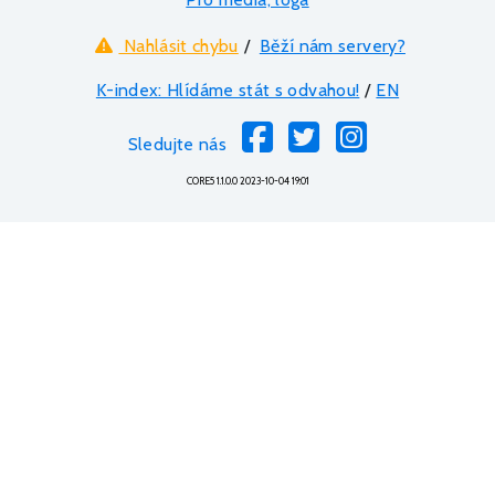
Nahlásit chybu
/
Běží nám servery?
K-index: Hlídáme stát s odvahou!
/
EN
Sledujte nás
CORE5 1.1.0.0 2023-10-04 19:01