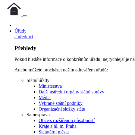
Úřady
a úředníci
Přehledy
Pokud hledáte informace o konkrétním úřadu, nejrychlejší je n
Anebo můžete procházet naším adresářem úřadů:
Státní úřady
Ministerstva
Další ústřední orgány státní správy
Média
Vybrané státní podniky
Organizační složky státu
Samospráva
Obce s rozšířenou působností
Kraje a hl. m. Praha
Statutární města