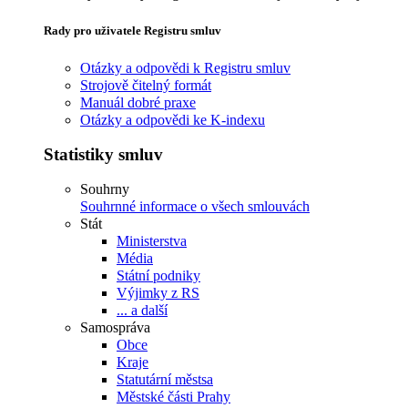
Rady pro uživatele Registru smluv
Otázky a odpovědi k Registru smluv
Strojově čitelný formát
Manuál dobré praxe
Otázky a odpovědi ke K-indexu
Statistiky smluv
Souhrny
Souhrnné informace o všech smlouvách
Stát
Ministerstva
Média
Státní podniky
Výjimky z RS
... a další
Samospráva
Obce
Kraje
Statutární městsa
Městské části Prahy