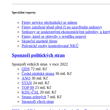
Speciální reporty
Firmy nejvíce obchodující se státem
Firmy založené těsně před či po uzavřením smlouvy
Smlouvy se soukromými ekonomickými subjekty, u kterýc
Firmy, které se objevily v rejstříku poprvé
Skuteční majitelé firem
Právnické osoby kontrolované NKÚ
Sponzoři politických stran
Sponzoři velkých stran v roce 2022
ODS
72 mil. Kč
Česká pirátská strana
36 mil. Kč
ANO
30 mil. Kč
STAN
24 mil. Kč
TOP 09
23 mil. Kč
KDU-ČSL
20 mil. Kč
Strana zelených
7 mil. Kč
Sponzoři všech stran