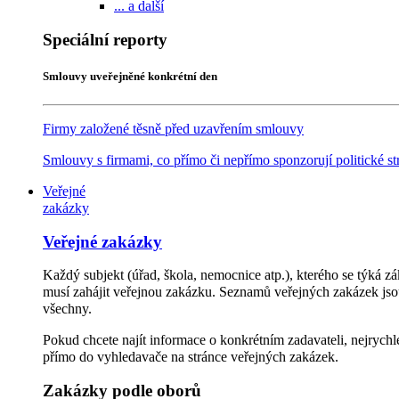
... a další
Speciální reporty
Smlouvy uveřejněné konkrétní den
Firmy založené těsně před uzavřením smlouvy
Smlouvy s firmami, co přímo či nepřímo sponzorují politické st
Veřejné
zakázky
Veřejné zakázky
Každý subjekt (úřad, škola, nemocnice atp.), kterého se týká z
musí zahájit veřejnou zakázku. Seznamů veřejných zakázek jso
všechny.
Pokud chcete najít informace o konkrétním zadavateli, nejrychl
přímo do vyhledavače na stránce veřejných zakázek.
Zakázky podle oborů