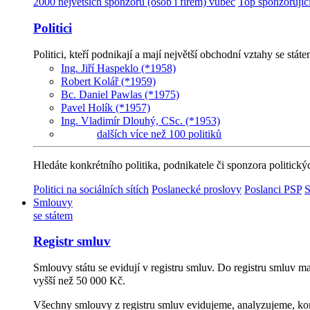
2000 největších sponzorů (osob i firem) vůbec
Top sponzorujíc
Politici
Politici, kteří podnikají a mají největší obchodní vztahy se stát
Ing. Jiří Haspeklo (*1958)
Robert Kolář (*1959)
Bc. Daniel Pawlas (*1975)
Pavel Holík (*1957)
Ing. Vladimír Dlouhý, CSc. (*1953)
dalších více než 100 politiků
Hledáte konkrétního politika, podnikatele či sponzora politický
Politici na sociálních sítích
Poslanecké proslovy
Poslanci PSP
S
Smlouvy
se státem
Registr smluv
Smlouvy státu se evidují v registru smluv. Do registru smluv m
vyšší než 50 000 Kč.
Všechny smlouvy z registru smluv evidujeme, analyzujeme, kont