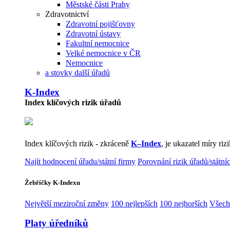
Městské části Prahy
Zdravotnictví
Zdravotní pojišťovny
Zdravotní ústavy
Fakultní nemocnice
Velké nemocnice v ČR
Nemocnice
a stovky další úřadů
K-Index
Index klíčových rizik úřadů
Index klíčových rizik - zkráceně
K–Index
, je ukazatel míry r
Najít hodnocení úřadu/státní firmy
Porovnání rizik úřadů/státní
Žebříčky K-Indexu
Největší meziroční změny
100 nejlepších
100 nejhorších
Všech
Platy úředníků