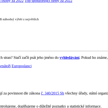
í osoby za 2022
Top sponzorující firmy za 2022
em
náhodný výběr z největších
ch stran? Stačí začít psát jeho jméno do
vyhledávání
. Pokud ho známe,
enátoři
Europoslanci
ají za povinnost dle zákona
č. 340/2015 Sb
všechny úřady, státní organ
rolujeme, doplňujeme o důležité poznatky a statistické informace.