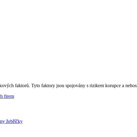
izikových faktorů. Tyto faktory jsou spojovány s rizikem korupce a ne
ch firem
ny žebříčky