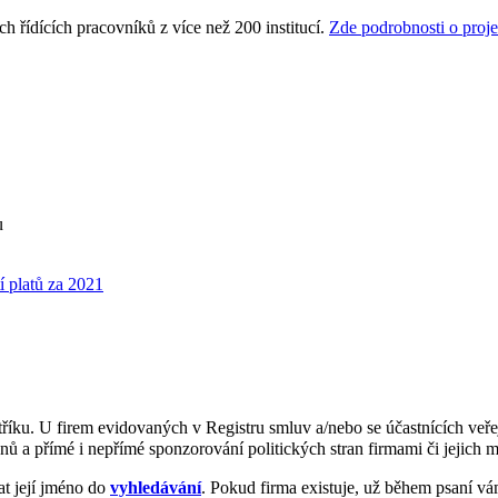
 řídících pracovníků z více než 200 institucí.
Zde podrobnosti o proje
u
í platů za 2021
říku. U firem evidovaných v Registru smluv a/nebo se účastnících veře
ů a přímé i nepřímé sponzorování politických stran firmami či jejich ma
at její jméno do
vyhledávání
. Pokud firma existuje, už během psaní 