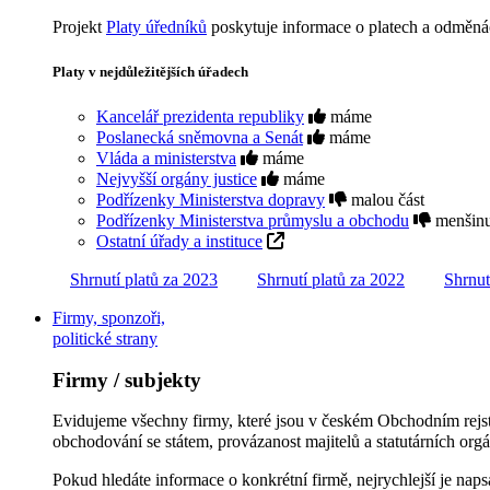
Projekt
Platy úředníků
poskytuje informace o platech a odměnách
Platy v nejdůležitějších úřadech
Kancelář prezidenta republiky
máme
Poslanecká sněmovna a Senát
máme
Vláda a ministerstva
máme
Nejvyšší orgány justice
máme
Podřízenky Ministerstva dopravy
malou část
Podřízenky Ministerstva průmyslu a obchodu
menšin
Ostatní úřady a instituce
Shrnutí platů za 2023
Shrnutí platů za 2022
Shrnut
Firmy, sponzoři,
politické strany
Firmy / subjekty
Evidujeme všechny firmy, které jsou v českém Obchodním rejst
obchodování se státem, provázanost majitelů a statutárních orgán
Pokud hledáte informace o konkrétní firmě, nejrychlejší je naps