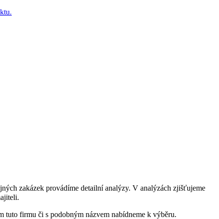
ktu.
jných zakázek provádíme detailní analýzy. V analýzách zjišťujeme
jiteli.
vám tuto firmu či s podobným názvem nabídneme k výběru.