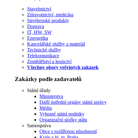
Stavebnictví
Zdravotnictví, medicína
Strojírenské produkty
Doprava
IT, HW, SW
Energetika
Kancelářské služby a materiál
Technické služby
Telekomunikace
Zemědělství a lesnictví
Všechny obory veřejných zakázek
Zakázky podle zadavatelů
Státní úřady
Ministerstva
Další ústřední orgány státní správy
Média
Vybrané státní podniky
Organizační složky státu
Samospráva
Obce s rozšířenou působností
Kraje a hl. m. Praha