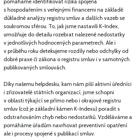
pomáháme identifikovat rizika spojená
s hospodařením s veřejnými financemi na základě
důkladné analýzy registru smluv a dalších vazeb se
soukromou sférou. To, jak jsme nastavili K-Index,
umožňuje do detailu rozebrat nalezené nedostatky
v jednotlivých hodnocených parametrech. Ale i
v průběhu roku detekujeme rozdíly nebo odchylky od
dobré praxe či zákona o registru smluv i v samotných
publikovaných smlouvách.
Díky našemu helpdesku, kam nám píší aktivní úředníci
i zřizovatelé státních organizací, jsme schopni
v oblasti týkající se přímo nebo i okrajově registru
smluv (což je základní kámen K-Indexu) poradit s
odstraňováním chyb nebo nedostatků. Vzděláváme a
pomáháme úřadům navrhovat preventivní opatření
ale i procesy spojené s publikací smluv.