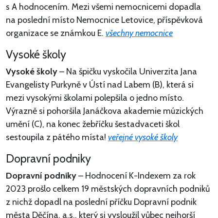
s A hodnocením. Mezi všemi nemocnicemi dopadla
na poslední místo Nemocnice Letovice, příspěvková
organizace se známkou E.
všechny nemocnice
Vysoké školy
Vysoké školy
– Na špičku vyskočila Univerzita Jana
Evangelisty Purkyně v Ústí nad Labem (B), která si
mezi vysokými školami polepšila o jedno místo.
Výrazně si pohoršila Janáčkova akademie múzických
umění (C), na konec žebříčku šestadvaceti škol
sestoupila z pátého místa!
veřejné vysoké školy
Dopravní podniky
Dopravní podniky
– Hodnocení K-Indexem za rok
2023 prošlo celkem 19 městských dopravních podniků
z nichž dopadl na poslední příčku Dopravní podnik
města Děčína, a.s., který si vysloužil vůbec nejhorší