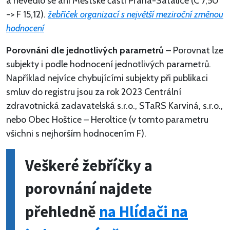
a nevedlo se ani Městské části Praha-Satalice (C 7,50
-> F 15,12).
žebříček organizací s největší meziroční změnou
hodnocení
Porovnání dle jednotlivých parametrů
– Porovnat lze
subjekty i podle hodnocení jednotlivých parametrů.
Například nejvíce chybujícími subjekty při publikaci
smluv do registru jsou za rok 2023 Centrální
zdravotnická zadavatelská s.r.o., STaRS Karviná, s.r.o.,
nebo Obec Hoštice – Heroltice (v tomto parametru
všichni s nejhorším hodnocením F).
Veškeré žebříčky a
porovnání najdete
přehledně
na Hlídači na