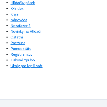
Hlídačův pátek
K-Index
Kraje
Nápověda
Nezařazené
Novinky na Hlídači
Ostatní
PastVina
Pomoc státu
Registr smluv
Tiskové zprávy
Úkoly pro lepší stát