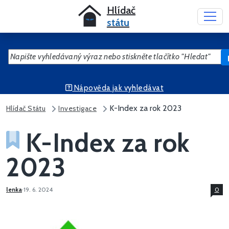
Hlídač
státu
Nápověda jak vyhledávat
Napište vyhledávaný výraz nebo stiskněte tlačítko "Hledat"
K-Index za rok 2023
Hlídač Státu
Investigace
K-Index za rok
2023
lenka
·
19. 6. 2024
0