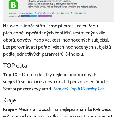
Na web Hlídače státu jsme připravili celou řadu
přehledně uspořádaných žebříčků sestavených dle
oborů, odvětví nebo velikosti hodnocených subjektů.
Lze porovnávat i pořadí všech hodnocených subjektů
podle jednotlivých parametrů K-Indexu.
TOP elita
Top 10
– Do top desítky nejlépe hodnocených
subjektů se po roce znovu dostal pouze jeden úřad –
Státní pozemkový úřad.
žebříček Top 100 nejlepších
Kraje
Kraje
– Mezi kraji dosáhl na nejlepší známku K-Indexu
– A, pouze kraj Vysočina (loni byl až na čtvrtém místě).