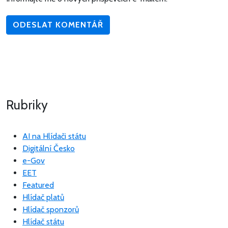
Rubriky
AI na Hlídači státu
Digitální Česko
e-Gov
EET
Featured
Hlídač platů
Hlídač sponzorů
Hlídač státu