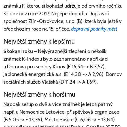
známku F, kterou si bohužel udržuje od prvního ročníku
K-Indexu v roce 2017. Nejlépe dopadla Dopravní
společnost Zlín-Otrokovice, s.r.o. (B), která byla ještě v
předchozím roce na 15. příčce.
dopravní podniky měst
Největší změny k lepšímu
Skokani roku
– Nejvýraznější zlepšení o několik
známek K-Indexu bylo zaznamenáno například
u Domova pro seniory Krnov (F 16,54 -> B 3,57),
Jablonecká energetická a.s. (E 14,30 -> A 2,96), Domov
sociálních služeb Vlašská (D 11,24 -> A 1,69).
Největší změny k horšímu
Naopak sešup o dvě a více známek je letos patrný
např. u Nemocnice Letovice, příspěvková organizace
(B 5,05 -> E 13,39), Město Sušice (C 6,06 -> E 13,84)