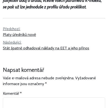
jakýkoliv údaj o úřadu, včetně všech parametrů K-Indexu,
se pak už lze jednoduše z profilu úřadu proklikat.
Navigace
Předchozí:
Platy úředníků nově
pro
Následující:
příspěvek
Stát špatně odhadoval náklady na EET a jeho přínos
Napsat komentář
Vaše e-mailová adresa nebude zveřejněna.
Vyžadované
informace jsou označeny
*
Komentář
*