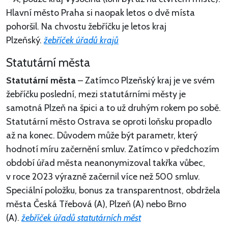
Hlavní město Praha si naopak letos o dvě místa
pohoršil. Na chvostu žebříčku je letos kraj
Plzeňský.
žebříček úřadů krajů
Statutární města
Statutární města
– Zatímco Plzeňský kraj je ve svém
žebříčku poslední, mezi statutárními městy je
samotná Plzeň na špici a to už druhým rokem po sobě.
Statutární město Ostrava se oproti loňsku propadlo
až na konec. Důvodem může být parametr, který
hodnotí míru začernění smluv. Zatímco v předchozím
období úřad města neanonymizoval takřka vůbec,
v roce 2023 výrazně začernil více než 500 smluv.
Speciální položku, bonus za transparentnost, obdržela
města Česká Třebová (A), Plzeň (A) nebo Brno
(A).
žebříček úřadů statutárních měst