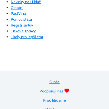
Novinky na Hlídači
Ostatní
PastVina
Pomoc státu
Registr smluv
Tiskové zprávy
Úkoly pro lepší stát
O nás
Podporují nás
Proč hlídáme