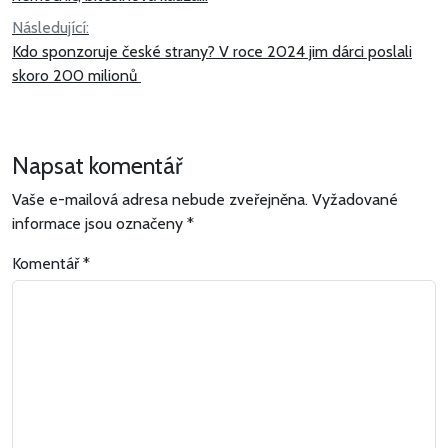
příspěvek
Následující:
Kdo sponzoruje české strany? V roce 2024 jim dárci poslali
skoro 200 milionů
Napsat komentář
Vaše e-mailová adresa nebude zveřejněna.
Vyžadované
informace jsou označeny
*
Komentář
*