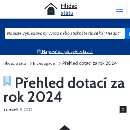
Hlídač
státu
Nápověda jak vyhledávat
Napište vyhledávaný výraz nebo stiskněte tlačítko "Hledat"
Přehled dotací za rok 2024
Hlídač Státu
Investigace
Přehled dotací za
rok 2024
zaneta
·
8. 8. 2025
0