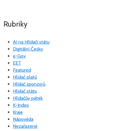
Rubriky
AI na Hlídači státu
Digitální Česko
e-Gov
EET
Featured
Hlídač platů
Hlídač sponzorů
Hlídač státu
Hlídačův pátek
K-Index
Kraje
Nápověda
Nezařazené