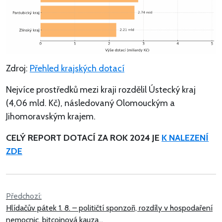
Zdroj:
Přehled krajských dotací
Nejvíce prostředků mezi kraji rozdělil Ústecký kraj
(4,06 mld. Kč), následovaný Olomouckým a
Jihomoravským krajem.
CELÝ REPORT DOTACÍ ZA ROK 2024 JE
K NALEZENÍ
ZDE
Navigace
Předchozí:
Hlídačův pátek 1. 8. – političtí sponzoři, rozdíly v hospodaření
pro
nemocnic, bitcoinová kauza…