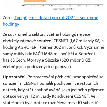
Zdroj:
Top příjemci dotací pro rok 2024 – soukromé
holdingy
Ze soukromého sektoru včetně holdingů nejvíce
obdržely zájmové sdružení CESNET (1,67 miliardy Kč) a
holding AGROFERT (téměř 882 milionů Kč). Významné
sumy mířily i do FAČR (648 milionů Kč) a Sdružení
hasičů Čech, Moravy a Slezska (620 milionů Kč),
včetně jejich podřízených organizací.
Upozornění
: Po zpracování přehledů jsme společně se
sdružením CESNET odhalili pochybení ve vstupních
datech, kdy stát chybně uváděl jako jediného příjemce
dotace ve výši 1,2 miliardy Kč sdružení CESNET. Ve
skutečnosti byla dotace rozdělena mezi 10 subjektů.