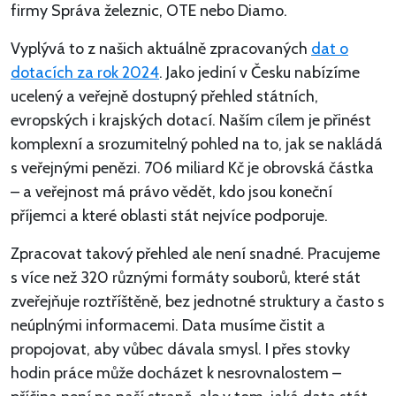
firmy Správa železnic, OTE nebo Diamo.
Vyplývá to z našich aktuálně zpracovaných
dat o
dotacích za rok 2024
. Jako jediní v Česku nabízíme
ucelený a veřejně dostupný přehled státních,
evropských i krajských dotací. Naším cílem je přinést
komplexní a srozumitelný pohled na to, jak se nakládá
s veřejnými penězi. 706 miliard Kč je obrovská částka
– a veřejnost má právo vědět, kdo jsou koneční
příjemci a které oblasti stát nejvíce podporuje.
Zpracovat takový přehled ale není snadné. Pracujeme
s více než 320 různými formáty souborů, které stát
zveřejňuje roztříštěně, bez jednotné struktury a často s
neúplnými informacemi. Data musíme čistit a
propojovat, aby vůbec dávala smysl. I přes stovky
hodin práce může docházet k nesrovnalostem –