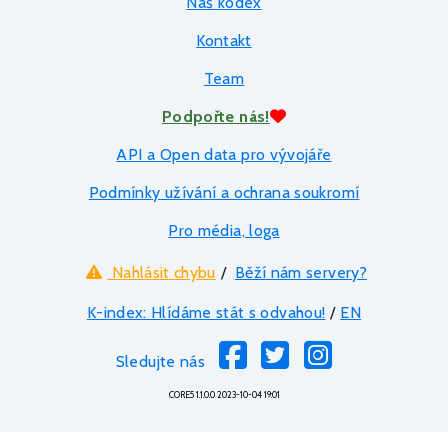
Náš kodex
Kontakt
Team
Podpořte nás!
API a Open data pro vývojáře
Podmínky užívání a ochrana soukromí
Pro média, loga
Nahlásit chybu
/
Běží nám servery?
K-index: Hlídáme stát s odvahou!
/
EN
Sledujte nás
CORE5 1.1.0.0 2023-10-04 19:01