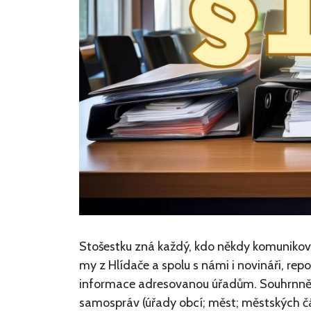
Stošestku zná každý, kdo někdy komunikoval
my z Hlídače a spolu s námi i novináři, re
informace adresovanou úřadům. Souhrnně 
samospráv (úřady obcí; měst; městských čás