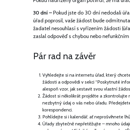
Pokud nadřízený orgán potvrdí, že má úřad 
30 dní –
Pokud jste do 30 dní nedodali úřad
úřad poprosil, vaše žádost bude odmítnut
žadatel nesouhlasí s vyřízením žádosti (ú
zaslal odpověď s chybou nebo nefunkční
Pár rad na závěr
Vyhledejte si na internetu úřad, který chcet
žádosti a odpovědi v sekci “Poskytnuté inf
alespoň vzor, jak sestavit svou vlastní žádos
Žádost si několikrát projděte a zkontrolujt
nezbytný údaj o vás nebo úřadu. Předejdete
korespondenci.
Pohlídejte si i kalendář, ať neprošvihnete l
Úřady zbytečně nepřetěžujte – mnoho údajů j