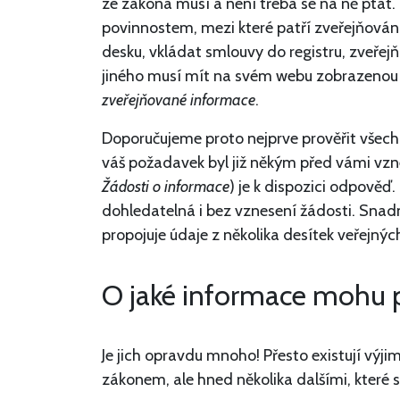
ze zákona musí a není třeba se na ně ptá
povinnostem, mezi které patří zveřejňován
desku, vkládat smlouvy do registru, zveře
jiného musí mít na svém webu zobrazeno
zveřejňované informace
.
Doporučujeme proto nejprve prověřit všechn
váš požadavek byl již někým před vámi vzn
Žádosti o informace
) je k dispozici odpověď.
dohledatelná i bez vznesení žádosti. Snadn
propojuje údaje z několika desítek veřejnýc
O jaké informace mohu 
Je jich opravdu mnoho! Přesto existují výj
zákonem, ale hned několika dalšími, které s