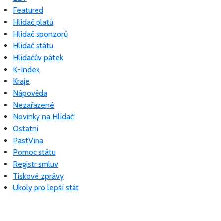
Featured
Hlídač platů
Hlídač sponzorů
Hlídač státu
Hlídačův pátek
K-Index
Kraje
Nápověda
Nezařazené
Novinky na Hlídači
Ostatní
PastVina
Pomoc státu
Registr smluv
Tiskové zprávy
Úkoly pro lepší stát