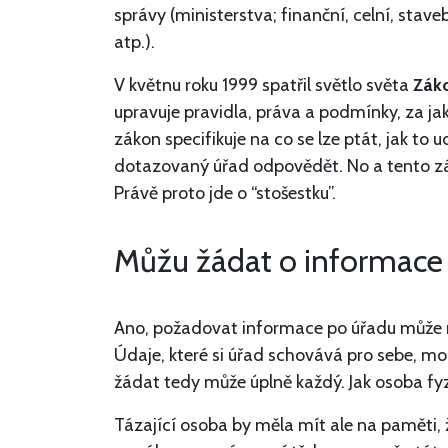
správy (ministerstva; finanční, celní, stave
atp.).
V květnu roku 1999 spatřil světlo světa
Zák
upravuje pravidla, práva a podmínky, za j
zákon specifikuje na co se lze ptát, jak to 
dotazovaný úřad odpovědět. No a tento 
Právě proto jde o “stošestku”.
Můžu žádat o informace i
Ano, požadovat informace po úřadu může ne
Údaje, které si úřad schovává pro sebe, mo
žádat tedy může úplně každý. Jak osoba fyz
Tázající osoba by měla mít ale na paměti, 