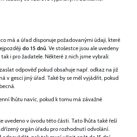
 co má a úřad disponuje požadovanými údaji, které
nejpozději
do 15 dnů
. Ve stošestce jsou ale uvedeny
d, tak i pro žadatele. Některé z nich jsme vybrali:
 zaslat odpověď pokud obsahuje např. odkaz na již
 v gesci jiný úřad. Také by se měl vyjádřit, pokud
obecná.
enní lhůtu navíc, pokud k tomu má závažné
 je uvedeno v úvodu této části. Tato lhůta také řeší
adřízený orgán úřadu pro rozhodnutí odvolání.