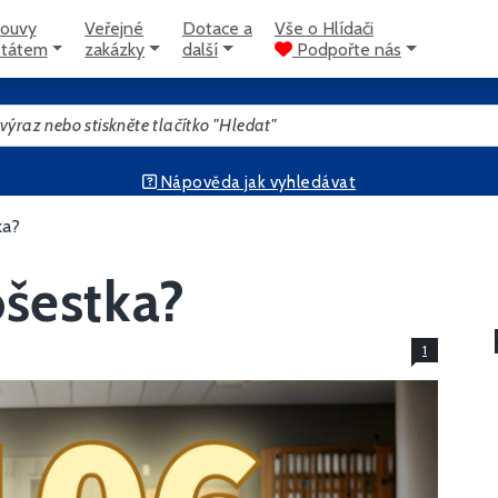
ouvy
Veřejné
Dotace a
Vše o Hlídači
státem
zakázky
další
Podpořte nás
Nápověda jak vyhledávat
ka?
ošestka?
1