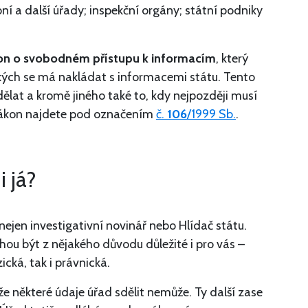
bní a další úřady; inspekční orgány; státní podniky
on o svobodném přístupu k informacím
, který
akých se má nakládat s informacemi státu. Tento
udělat a kromě jiného také to, kdy nejpozději musí
zákon najdete pod označením
č.
106
/1999 Sb.
.
 já?
jen investigativní novinář nebo Hlídač státu.
hou být z nějakého důvodu důležité i pro vás –
ická, tak i právnická.
že některé údaje úřad sdělit nemůže. Ty další zase