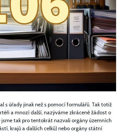
 s úřady jinak než s pomocí formulářů. Tak totiž
portéři a mnozí další, nazýváme zkráceně žádost o
jsme tak pro tentokrát nazvali orgány územních
tí, krajů a dalších celků) nebo orgány státní