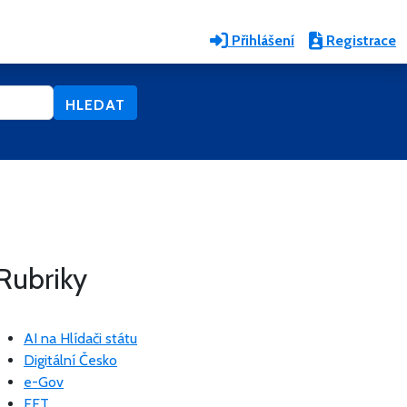
Přihlášení
Registrace
HLEDAT
Rubriky
AI na Hlídači státu
Digitální Česko
e-Gov
EET