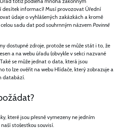
t. Úřad totiž podléhá mnoha zákonným
í desítek informací! Musí provozovat Úřední
jňovat údaje o vyhlášených zakázkách a kromě
u celou sadu dat pod souhrnným názvem
Povinně
y dostupné zdroje, protože se může stát i to, že
esen a na webu úřadu (obvykle v sekci nazvané
 Také se může jednat o data, která jsou
o to lze ověřit na webu Hlídače, který zobrazuje a
h databází.
požádat?
imky, které jsou přesně vymezeny ne jedním
 naší stošestkou souvisí.