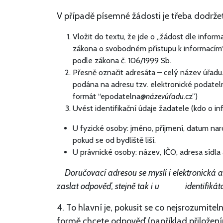
V případě písemné žádosti je třeba dodržet 
Vložit do textu, že jde o
„žádost dle informa
zákona o svobodném přístupu k informacím“, 
podle zákona č. 106/1999 Sb.
Přesně označit adresáta – celý název úřadu.
podána na adresu tzv. elektronické podateln
formát “epodatelna@
názevúřadu
.cz”)
Uvést identifikační údaje žadatele (kdo o i
U fyzické osoby: jméno, příjmení, datum nar
pokud se od bydliště liší.
U právnické osoby: název, IČO, adresa sídla a
Doručovací adresou se myslí i elektronická 
zaslat odpověď, stejně tak i u identifikáto
4. To hlavní je, pokusit se co nejsrozumitel
formě chcete odpověď (například přiložen