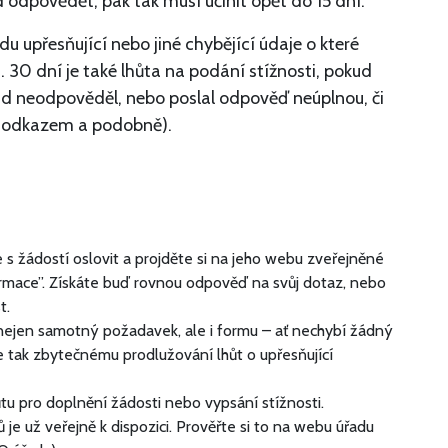
odpovědět, pak tak musí učinit opět do 15 dní.
u upřesňující nebo jiné chybějící údaje o které
a.
30 dní je také lhůta na podání stížnosti, pokud
řad neodpověděl, nebo poslal odpověď neúplnou, či
m odkazem a podobně).
e s žádostí oslovit a projděte si na jeho webu zveřejněné
ormace”. Získáte buď rovnou odpověď na svůj dotaz, nebo
t.
e nejen samotný požadavek, ale i formu – ať nechybí žádný
 tak zbytečnému prodlužování lhůt o upřesňující
hůtu pro doplnění žádosti nebo vypsání stížnosti.
e už veřejně k dispozici. Prověřte si to na webu úřadu