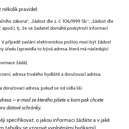
několik pravidel:
čního zákona“; „žádost dle z. č. 106/1999 Sb.“; „žádost dle
apod.), tj., že se žadatel domáhá poskytnutí informací
 V případě zaslání elektronickou poštou musí být žádost
y úřadu (zpravidla to bývá adresa, která má následující
nformace žádá).
ození, adresa trvalého bydliště a doručovací adresa,
 doručovací adresa, pokud se od sídla liší.
adresa – e-mail ze kterého píšete a kam pak chcete
ru datové schránky.
něji specifikovat, o jakou informaci žádáte a v jaké
ím tabulky se vzorově vyplněnými buňkami).