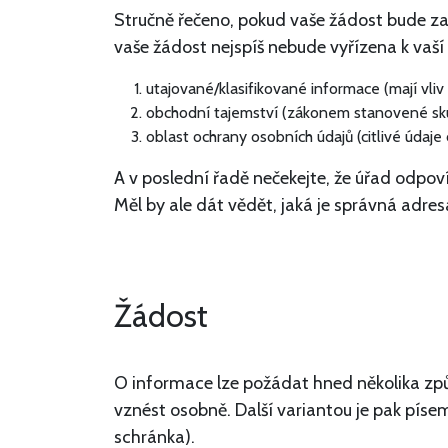
Stručně řečeno, pokud vaše žádost bude za
vaše žádost nejspíš nebude vyřízena k vaší
utajované/klasifikované informace (mají vli
obchodní tajemství (zákonem stanovené skut
oblast ochrany osobních údajů (citlivé údaje
A v poslední řadě nečekejte, že úřad odpoví
Měl by ale dát vědět, jaká je správná adres
Žádost
O informace lze požádat hned několika způ
vznést osobně. Další variantou je pak píse
schránka).