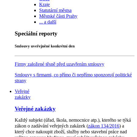
Kraje
Statutární městsa
Městské části Prahy
... a další
Speciální reporty
Smlouvy uveřejněné konkrétní den
Firmy založené těsně před uzavřením smlouvy
Smlouvy s firmami, co přímo či nepřímo sponzorují politické
strany
Veřejné
zakázky
Veřejné zakázky
Každý subjekt (úřad, škola, nemocnice atp.), kterého se týká
zákon o zadávání veřejných zakázek (
zákon 134/2016
) a
který chce nakoupit zboží, služby nebo stavební práce nad