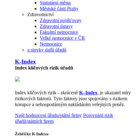
Statutární města
Městské části Prahy
Zdravotnictví
Zdravotní pojišťovny
Zdravotní ústavy
Fakultní nemocnice
Velké nemocnice v ČR
Nemocnice
a stovky další úřadů
K-Index
Index klíčových rizik úřadů
Index klíčových rizik - zkráceně
K–Index
, je ukazatel míry
rizikových faktorů. Tyto faktory jsou spojovány s rizikem
korupce a nehospodárným nakládáním veřejných peněz.
Najít hodnocení úřadu/státní firmy
Porovnání rizik
úřadů/státních firem
Žebříčky K-Indexu