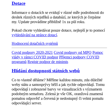
Dotace
Informace o dotacích se evidují v různé míře podrobnosti do
desítek různých rejstříků a databází, ze kterých je čerpáme
my. Update provádíme přibližně 1x za půl roku.
Pokud chcete vyhledávat pouze dotace, nejlepší je to pomocí
vyhledávání na stránce dotací
.
Hodnocení dotačních systémů
Covid podpory 2020-2021
Covid podpory od MPO
Pomoc
vlády v rámci COVID podpor
Příjemci podpory COVID
programů
Registr podpor de minimis
Hlídání dostupnosti státních webů
Co to vlastně děláme? Měříme každou minutu, zda důležité
weby státu a samosprývy běží a jak rychle odpovídají. Tomu
odpovídají i zobrazené barvy ve vizualizacích s významem
podobným semaforu. Zelená je vše OK, oranžová znamená
pomalou odpověď a červená je nedostupný či velmi pomalu
odpovídající server.