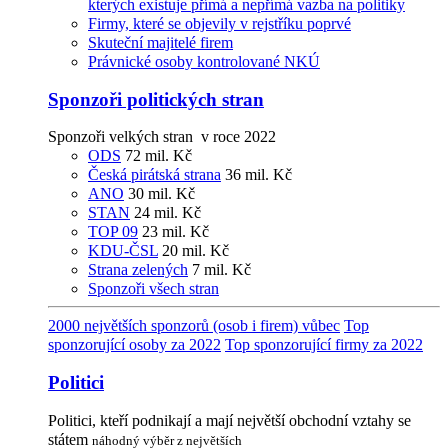
kterých existuje přímá a nepřímá vazba na politiky
Firmy, které se objevily v rejstříku poprvé
Skuteční majitelé firem
Právnické osoby kontrolované NKÚ
Sponzoři politických stran
Sponzoři velkých stran v roce 2022
ODS
72 mil. Kč
Česká pirátská strana
36 mil. Kč
ANO
30 mil. Kč
STAN
24 mil. Kč
TOP 09
23 mil. Kč
KDU-ČSL
20 mil. Kč
Strana zelených
7 mil. Kč
Sponzoři všech stran
2000 největších sponzorů (osob i firem) vůbec
Top
sponzorující osoby za 2022
Top sponzorující firmy za 2022
Politici
Politici, kteří podnikají a mají největší obchodní vztahy se
státem
náhodný výběr z největších