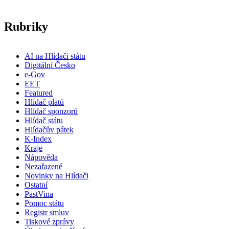
Rubriky
AI na Hlídači státu
Digitální Česko
e-Gov
EET
Featured
Hlídač platů
Hlídač sponzorů
Hlídač státu
Hlídačův pátek
K-Index
Kraje
Nápověda
Nezařazené
Novinky na Hlídači
Ostatní
PastVina
Pomoc státu
Registr smluv
Tiskové zprávy