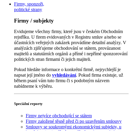
Firmy, sponzoři,
politické strany
Firmy / subjekty
Evidujeme všechny firmy, které jsou v českém Obchodním
rejstříku. U firem evidovaných v Registru smluv a/nebo se
účastnících veřejných zakázek provádíme detailní analýzy. V
analýzách zjišťujeme obchodování se státem, provázanost
majitelů a statutárních orgánů a přímé i nepřímé sponzorování
politických stran firmami či jejich majiteli.
Pokud hledáte informace o konkrétní firmě, nejrychlejší je
napsat její jméno do
vyhledávání
. Pokud firma existuje, už
během psaní vám tuto firmu či s podobným názvem
nabídneme k výběru.
Speciální reporty
Firmy nejvíce obchodující se státem
Firmy založené těsně před či po uzavřením smlouvy
Smlouvy se soukromými ekonomickými subjekty, u