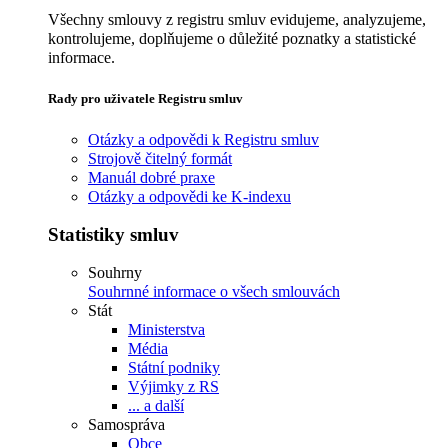
Všechny smlouvy z registru smluv evidujeme, analyzujeme,
kontrolujeme, doplňujeme o důležité poznatky a statistické
informace.
Rady pro uživatele Registru smluv
Otázky a odpovědi k Registru smluv
Strojově čitelný formát
Manuál dobré praxe
Otázky a odpovědi ke K-indexu
Statistiky smluv
Souhrny
Souhrnné informace o všech smlouvách
Stát
Ministerstva
Média
Státní podniky
Výjimky z RS
... a další
Samospráva
Obce