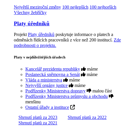
Největší meziroční změny
100 nejlepších
100 nejhorších
Všechny žebříčky
Platy úředníků
Projekt
Platy úředníků
poskytuje informace o platech a
odměnách řídících pracovníků z více než 200 institucí.
Zde
podrobnosti o projektu.
Platy v nejdůležitějších úřadech
Kancelář prezidenta republiky
máme
Poslanecká sněmovna a Senát
máme
Vláda a ministerstva
máme
Nejvyšší orgány justice
máme
Podřízenky Ministerstva dopravy
malou část
Podřízenky Ministerstva průmyslu a obchodu
menšinu
Ostatní úřady a instituce
Shrnutí platů za 2023
Shrnutí platů za 2022
Shrnutí platů za 2021