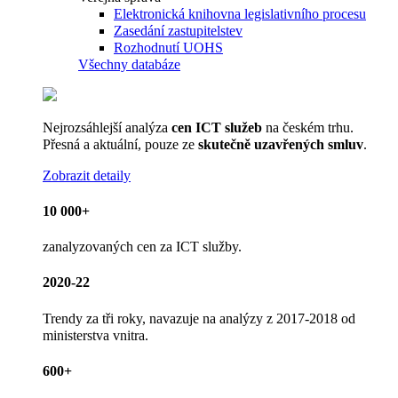
Elektronická knihovna legislativního procesu
Zasedání zastupitelstev
Rozhodnutí UOHS
Všechny databáze
Nejrozsáhlejší analýza
cen ICT služeb
na českém trhu.
Přesná a aktuální, pouze ze
skutečně uzavřených smluv
.
Zobrazit detaily
10 000+
zanalyzovaných cen za ICT služby.
2020-22
Trendy za tři roky, navazuje na analýzy z 2017-2018 od
ministerstva vnitra.
600+