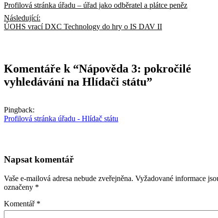
Profilová stránka úřadu – úřad jako odběratel a plátce peněz
pro
Následující:
příspěvek
ÚOHS vrací DXC Technology do hry o IS DAV II
Komentáře k “
Nápověda 3: pokročilé
vyhledávání na Hlídači státu
”
Pingback:
Profilová stránka úřadu - Hlídač státu
Napsat komentář
Vaše e-mailová adresa nebude zveřejněna.
Vyžadované informace jso
označeny
*
Komentář
*