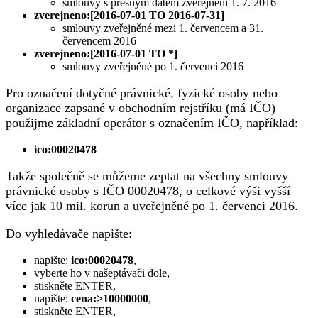
smlouvy s přesným datem zveřejnění 1. 7. 2016
zverejneno:[2016-07-01 TO 2016-07-31]
smlouvy zveřejněné mezi 1. červencem a 31.
červencem 2016
zverejneno:[2016-07-01 TO *]
smlouvy zveřejněné po 1. červenci 2016
Pro označení dotyčné právnické, fyzické osoby nebo
organizace zapsané v obchodním rejstříku (má IČO)
použijme základní operátor s označením IČO, například:
ico:00020478
Takže společně se můžeme zeptat na všechny smlouvy
právnické osoby s IČO 00020478, o celkové výši vyšší
více jak 10 mil. korun a uveřejněné po 1. červenci 2016.
Do vyhledávače napište:
napište:
ico:00020478
,
vyberte ho v našeptávači dole,
stiskněte ENTER,
napište:
cena:>10000000
,
stiskněte ENTER,