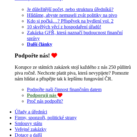
Je důležitější počet, nebo struktura úředníků?
Hlídáme, abyste nemuseli zvát politiky na pivo
Kdo si počká…? Příspěvek na bydlení vol. 2
10 skvělých věcí z hospodaření úřadů!
Zakázka GFŘ, která naznačí budoucnost finanční
správy
Další články
Podpořte nás!
Korupce ze státních zakázek stojí každého z nás 250 půllitrů
piva ročně. Nechcete platit piva, která nevypijete? Pomozte
nám hlídat a přispějte tak k lepšímu fungování ČR.
Podpořte naši činnost finančním datem
Podporují nás
Proč nás podpořit?
Úřady a úředníci
Firmy, sponzoři, politické strany
Smlouvy státu
Veřejné zakázky
Dotace a další