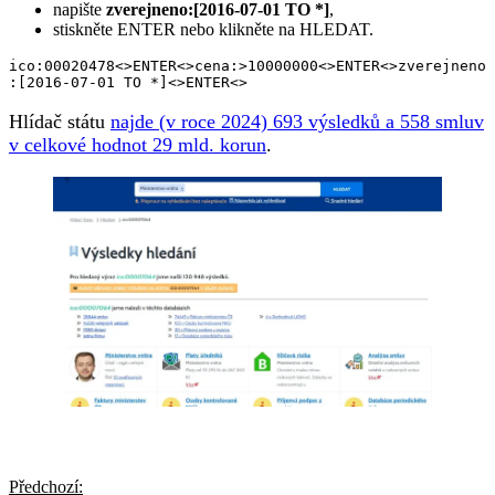
napište
zverejneno:[2016-07-01 TO *]
,
stiskněte ENTER nebo klikněte na HLEDAT.
ico:00020478<>ENTER<>cena:>10000000<>ENTER<>zverejneno
:[2016-07-01 TO *]<>ENTER<>
Hlídač státu
najde (v roce 2024) 693 výsledků a 558 smluv
v celkové hodnot 29 mld. korun
.
Navigace
Předchozí: