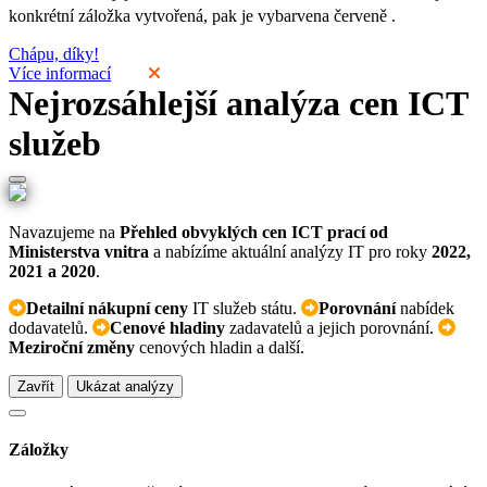
konkrétní záložka vytvořená, pak je vybarvena červeně
.
Chápu, díky!
Více informací
Nejrozsáhlejší analýza cen ICT
služeb
Navazujeme na
Přehled obvyklých cen ICT prací od
Ministerstva vnitra
a nabízíme aktuální analýzy IT pro roky
2022,
2021 a 2020
.
Detailní nákupní ceny
IT služeb státu.
Porovnání
nabídek
dodavatelů.
Cenové hladiny
zadavatelů a jejich porovnání.
Meziroční změny
cenových hladin a další.
Zavřít
Ukázat analýzy
Záložky