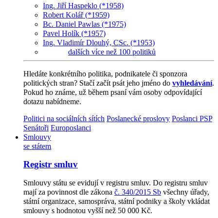
Ing. Jiří Haspeklo (*1958)
Robert Kolář (*1959)
Bc. Daniel Pawlas (*1975)
Pavel Holík (*1957)
Ing. Vladimír Dlouhý, CSc. (*1953)
dalších více než 100 politiků
Hledáte konkrétního politika, podnikatele či sponzora
politických stran? Stačí začít psát jeho jméno do
vyhledávání
.
Pokud ho známe, už během psaní vám osoby odpovídající
dotazu nabídneme.
Politici na sociálních sítích
Poslanecké proslovy
Poslanci PSP
Senátoři
Europoslanci
Smlouvy
se státem
Registr smluv
Smlouvy státu se evidují v registru smluv. Do registru smluv
mají za povinnost dle zákona
č. 340/2015 Sb
všechny úřady,
státní organizace, samospráva, státní podniky a školy vkládat
smlouvy s hodnotou vyšší než 50 000 Kč.