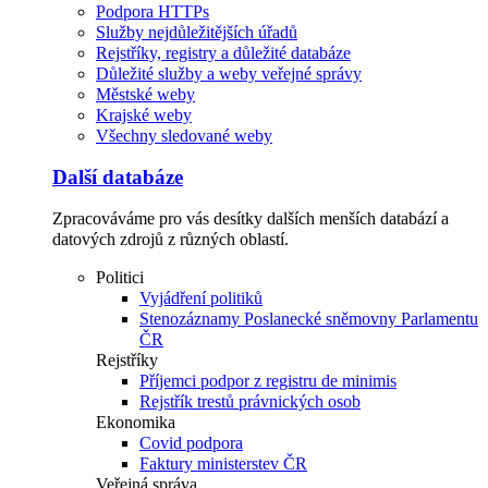
Podpora HTTPs
Služby nejdůležitějších úřadů
Rejstříky, registry a důležité databáze
Důležité služby a weby veřejné správy
Městské weby
Krajské weby
Všechny sledované weby
Další databáze
Zpracováváme pro vás desítky dalších menších databází a
datových zdrojů z různých oblastí.
Politici
Vyjádření politiků
Stenozáznamy Poslanecké sněmovny Parlamentu
ČR
Rejstříky
Příjemci podpor z registru de minimis
Rejstřík trestů právnických osob
Ekonomika
Covid podpora
Faktury ministerstev ČR
Veřejná správa